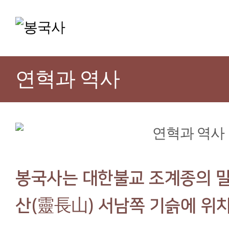
연혁과 역사
봉국사는 대한불교 조계종의 말
산(靈長山) 서남쪽 기슭에 위